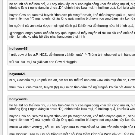
he he, bít nói thế nèo nhỉ, vui hay bùn đây, hi hi cóa ngừi công khai tấn công mụi nì, huyn
khoảng lặng ( nghe đáng iu chưa :D ) chính thức kưa mụi, hì hùi hụp quá, ko hỉu là wi
huynh Cow ah, seo mà huynh "tình đơn phương " cơ ah, khổ thân huynh quá ta , seo h
huynh lém cơ ^^) mà huynh nói lấp lửng quá, mụi ko bít huynh có ưng đám này ko nữa, 
ko ngờ mí cái ảnh đóa được mọi ngừi đánh giá là hiền và dễ thương nữa, hi thích quá,
@dongphuonghuyenbi chà tên hay quá, nghe đã thấy huyền bí rùi, ko hỉu khổ chủ có h
niệm lun ah, ko phải bồ đâu nha, hàng xóm thui, hi hi
hollycow85
í trời, cow bị les à:P, HC21 dễ thương và hiền quá^_^. Trông ảnh chụp với anh hàn
trùi hic..hic..mụi ra giải oan cho Cow đi :biggrin:
haycuoi21
hi hi, Cow của mụi ko phải les ah, hix hix nói thế thì oan cho Cow của mụi lém ah, Co
thui Cow iu của mụi ah, huynh (tỷ) mụi mình tình cảm thế ngừi ngoài ko hỉu hết đượ
hollycow85
he he, bít nói thế nèo nhỉ, vui hay bùn đây, hi hi cóa ngừi công khai tấn công mụi nì, huyn
khoảng lặng ( nghe đáng iu chưa :D ) chính thức kưa mụi, hì hùi hụp quá, ko hỉu là wi
huynh Cow ah, seo mà huynh "tình đơn phương " cơ ah, khổ thân huynh quá ta , seo h
huynh lém cơ ^^) mà huynh nói lấp lửng quá, mụi ko bít huynh có ưng đám này ko nữa, 
mụi iu wi' của " Winh";) , nếu KL có í định kưa thì mụi cứ để KL làm tròn bổn phận của 
mụi :biggrin: , sao mụi lại nói trắng ra hết " nỗi lòng thầm kín" của Winh vậy:g: , tỷ