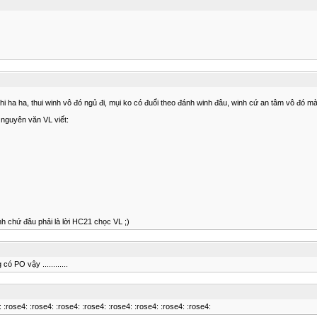
 hi ha ha, thui winh vô đó ngủ đi, mụi ko có đuổi theo đánh winh đâu, winh cứ an tâm vô đó m
 nguyên văn VL viết:
nh chứ đâu phải là lời HC21 chọc VL ;)
ó PO vậy ............
e4: :rose4: :rose4: :rose4: :rose4: :rose4: :rose4: :rose4: :rose4: