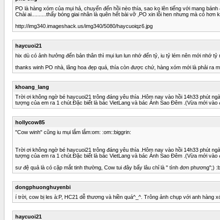
PO là hàng xóm của mụi hả, chuyển đến hồi nèo thía, sao ko lên tiếng với mang bánh đ
Chài ai..........thấy bóng giai nhân là quên hết bài vỡ ,PO xin lỗi hen nhưng mà có hơn
http://img340.imageshack.us/img340/5080/haycuoiqz6.jpg
haycuoi21
hix dù có ảnh hưởng đến bản thân thì mụi lun lun nhớ đến tỷ, iu tỷ lém nên mới nhớ tỷ 
thanks winh PO nhà, lãng hoa đẹp quá, thía còn được chứ, hàng xóm mới là phải ra m
khoang_lang
Trời ơi không ngờ bé haycuoi21 trông đáng yêu thía .Hôm nay vào hồi 14h33 phút ngà
tượng của em ra 1 chút.Đặc biết là bác VietLang và bác Ánh Sao Đêm .(Vừa mới vào đ
hollycow85
"Cow winh" cũng iu mụi lắm lắm:om: :om::biggrin:
Trời ơi không ngờ bé haycuoi21 trông đáng yêu thía .Hôm nay vào hồi 14h33 phút ngà
tượng của em ra 1 chút.Đặc biết là bác VietLang và bác Ánh Sao Đêm .(Vừa mới vào đ
sư đệ quả là có cặp mắt tinh thường, Cow tui đây bấy lâu chỉ là " tình đơn phương";) :bi
dongphuonghuyenbi
í trời, cow bị les à:P, HC21 dễ thương và hiền quá^_^. Trông ảnh chụp với anh hàn
haycuoi21