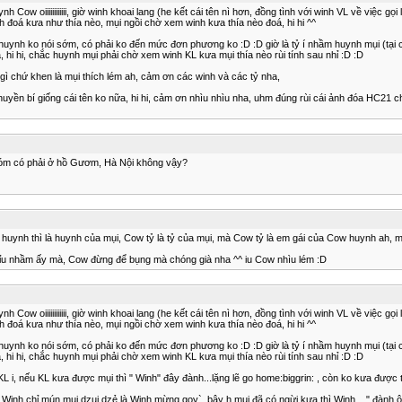
h Cow oiiiiiiiiiiii, giờ winh khoai lang (he kết cái tên nì hơn, đồng tình với winh VL về việc gọ
nh đoá kưa như thía nèo, mụi ngồi chờ xem winh kưa thía nèo đoá, hi hi ^^
uynh ko nói sớm, có phải ko đến mức đơn phương ko :D :D giờ là tỷ í nhầm huynh mụi (tại 
hi hi, chắc huynh mụi phải chờ xem winh KL kưa mụi thía nèo rùi tính sau nhỉ :D :D
 gì chứ khen là mụi thích lém ah, cảm ơn các winh và các tỷ nha,
uyền bí giống cái tên ko nữa, hi hi, cảm ơn nhìu nhìu nha, uhm đúng rùi cái ảnh đóa HC21
g xóm có phải ở hồ Gươm, Hà Nội không vậy?
w huynh thì là huynh của mụi, Cow tỷ là tỷ của mụi, mà Cow tỷ là em gái của Cow huynh ah, mà
c hỉu nhầm ấy mà, Cow đừng để bụng mà chóng già nha ^^ iu Cow nhìu lém :D
h Cow oiiiiiiiiiiii, giờ winh khoai lang (he kết cái tên nì hơn, đồng tình với winh VL về việc gọ
nh đoá kưa như thía nèo, mụi ngồi chờ xem winh kưa thía nèo đoá, hi hi ^^
uynh ko nói sớm, có phải ko đến mức đơn phương ko :D :D giờ là tỷ í nhầm huynh mụi (tại 
hi hi, chắc huynh mụi phải chờ xem winh KL kưa mụi thía nèo rùi tính sau nhỉ :D :D
KL i, nếu KL kưa được mụi thì " Winh" đây đành...lặng lẽ go home:biggrin: , còn ko kưa được th
 à ko, Winh chỉ mún mụi dzui dzẻ là Winh mừng goy`, bây h mụi đã có ngừi kưa thì Winh...." đà