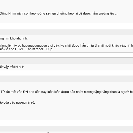
Động Nhím năm con heo tưởng sẽ ngủ chuồng heo, ai dè được nằm giường lèo ...
ng hìn khô ah, hi hi,
 lòng lém tỷ oi, huuuuuuuuuuuuu thui vậy, ko chài được hắn thì ta đi chài ngừi khác vậy, hi` h
à để cho HC21 ... nhím :cool: ::D :p
t vậy trời hi hi ih
anh. Từ lúc mới vào ĐN cho đến nay luôn luôn được các nhím nương tặng bằng khen là người 
ão của các nương rất rõ.