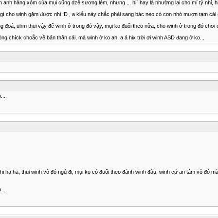
anh hàng xóm của mụi cũng dzễ sương lém, nhưng ... hi` hay là nhường lại cho mí tỷ nhỉ, hi
m cài gì cho winh gặm được nhỉ :D , a kiểu này chắc phải sang bác nèo có con nhỏ mượn tạm c
ong đoá, uhm thui vậy để winh ở trong đó vậy, mụi ko đuổi theo nữa, cho winh ở trong đó chơi ch
ng chíck choắc về bản thân cái, mà winh ở ko ah, a á hix trời ơi winh ASD đang ở ko...
...
 hi ha ha, thui winh vô đó ngủ đi, mụi ko có đuổi theo đánh winh đâu, winh cứ an tâm vô đó m
...