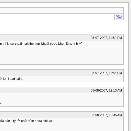
PDA
03-07-2007, 11:52 PM
ẹp thì khen thoải mái nhe, mụi khoái được khen lém, hi hi ^^
03-07-2007, 11:58 PM
lun i pac' tài:g:
03-08-2007, 12:13 AM
i`
03-08-2007, 12:35 AM
ắn i, tỷ tới chài dùm choa hiiiiii j/k