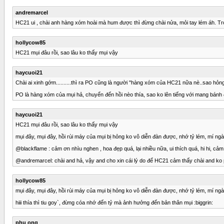
andremarcel
HC21 ui , chài anh hàng xóm hoài mà hum được thì đừng chài nửa, mỏi tay lém áh. Tron
hollycow85
HC21 mụi đâu rồi, sao lâu ko thấy mụi vậy
haycuoi21
Chài ai xinh gớm..........thì ra PO cũng là người "hàng xóm của HC21 nữa nè..sao hỏng c
PO là hàng xóm của mụi hả, chuyển đến hồi nèo thía, sao ko lên tiếng với mang bánh đ
haycuoi21
HC21 mụi đâu rồi, sao lâu ko thấy mụi vậy
mụi đây, mụi đây, hồi rùi máy của mụi bị hỏng ko vô diễn đàn được, nhớ tỷ lém, mí ng
@blackflame : cảm ơn nhìu nghen , hoa đẹp quá, lại nhiều nữa, ui thích quá, hi hi, cảm 
@andremarcel: chài and hả, vậy and cho xin cái lý do để HC21 cảm thấy chài and ko ph
hollycow85
mụi đây, mụi đây, hồi rùi máy của mụi bị hỏng ko vô diễn đàn được, nhớ tỷ lém, mí ng
hiii thía thì tiu goy`, đừng cóa nhớ đến tỷ mà ảnh hưởng đến bản thân mụi :biggrin:
phu ong