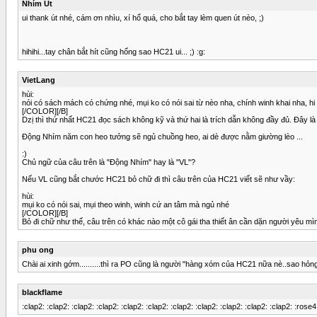
Nhím Út
ui thank út nhé, cám ơn nhìu, xí hổ quá, cho bắt tay lèm quen út nèo, ;)
hihihi...tay chân bắt hít cũng hổng sao HC21 ui... ;) :g:
VietLang
hùi:
nói có sách mách có chứng nhé, mụi ko có nói sai từ nèo nha, chính winh khai nha, hi
[/COLOR][/B]
Dzị thì thứ nhất HC21 đọc sách không kỹ và thứ hai là trích dẫn không đầy đủ. Đây là
Động Nhím năm con heo tưởng sẽ ngủ chuồng heo, ai dè được nằm giường lèo ...
:)
Chủ ngữ của câu trên là "Động Nhím" hay là "VL"?
Nếu VL cũng bắt chước HC21 bỏ chữ đi thì câu trên của HC21 viết sẽ như vầy:
hùi:
mụi ko có nói sai, mụi theo winh, winh cứ an tâm mà ngủ nhé
[/COLOR][/B]
Bỏ đi chữ như thế, câu trên có khác nào một cô gái tha thiết ân cần dặn người yêu mì
phu ong
Chài ai xinh gớm..........thì ra PO cũng là người "hàng xóm của HC21 nữa nè..sao hỏng c
blackflame
:clap2: :clap2: :clap2: :clap2: :clap2: :clap2: :clap2: :clap2: :clap2: :clap2: :clap2: :ros