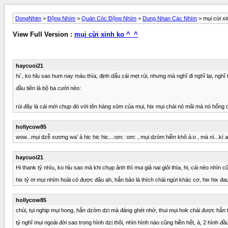
DongNhim
>
Động Nhím
>
Quán Cóc Động Nhím
>
Dung Nhan Các Nhím
> mụi cừi xi
View Full Version :
mụi cừi xinh ko ^_^
haycuoi21
hi`, ko hỉu sao hum nay máu thía, định dấu cái mẹt rùi, nhưng mà nghĩ đi nghĩ lại, nghĩ 
đầu tiên là bộ ba cười nèo:
rùi đây là cái mới chụp đó với tên hàng xóm của mụi, hix mụi chài nó mãi mà nó hổng
hollycow85
wow...mụi dzễ xương wa' à hic hic hic...:om: :om: , mụi dzòm hiền khô à:o , mà nì...kí a
haycuoi21
Hi thank tỷ nhìu, ko hỉu sao mà khi chụp ảnh thì mui giả nai giỏi thía, hi, cái nèo nhìn cũ
hix tỷ ơi mụi nhím hoài có được đâu ah, hắn bảo là thích chài ngừi khác cơ, hix hix đau
hollycow85
chùi, tụi nghịp mụi hong, hắn dzòm dzi mà đáng ghét nhờ, thui mụi hok chài được hắn thì 
tỷ nghĩ mụi ngoài đời sao trong hình dzị thôi, nhìn hình nào cũng hiền hết, à, 2 hình đầ