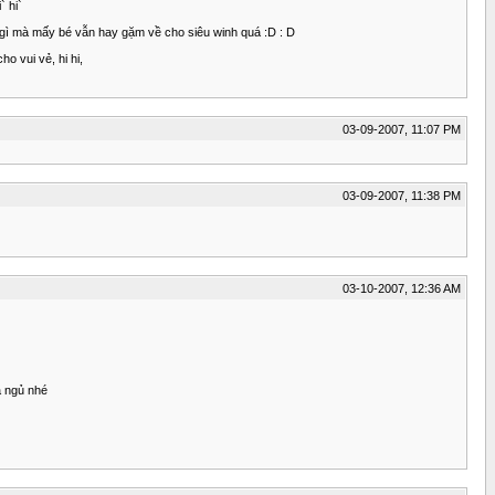
` hi`
ái gì mà mấy bé vẫn hay gặm về cho siêu winh quá :D : D
o vui vẻ, hi hi,
03-09-2007, 11:07 PM
03-09-2007, 11:38 PM
03-10-2007, 12:36 AM
à ngủ nhé