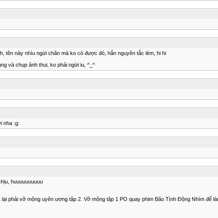
n ah, tên này nhìu ngừi chăn mà ko có được đó, hắn nguyên tắc lém, hi hi
ng và chụp ảnh thui, ko phải ngừi iu, ^_^
i nha :g:
 chịu, huuuuuuuuuu
C21 lại phải vỡ mộng uyên ương tập 2. Vỡ mộng tập 1 PO quay phim Bão Tình Động Nhím để là