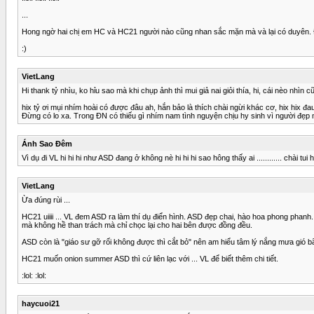
...
Hong ngờ hai chị em HC và HC21 người nào cũng nhan sắc mặn mà và lại có duyên. 
:)
VietLang
Hi thank tỷ nhìu, ko hỉu sao mà khi chụp ảnh thì mui giả nai giỏi thía, hi, cái nèo nhìn cũ
hix tỷ ơi mụi nhím hoài có được đâu ah, hắn bảo là thích chài ngừi khác cơ, hix hix đau
Đừng có lo xa. Trong ĐN có thiếu gì nhím nam tình nguyện chịu hy sinh vì người đẹp m
Ánh Sao Đêm
Vì dụ đi VL hi hi hi như ASD đang ở không nè hi hi hi sao hông thấy ai ............ chài tui hế
VietLang
Ừa đúng rùi ...
HC21 uiiii ... VL đem ASD ra làm thí dụ điển hình. ASD đẹp chai, hào hoa phong ph
mà không hề than trách mà chỉ chọc lại cho hai bên được đồng đều.
ASD còn là "giáo sư gỡ rối không được thì cắt bỏ" nên am hiểu tâm lý nắng mưa gió b
HC21 muốn onion summer ASD thì cứ liên lạc với ... VL để biết thêm chi tiết.
:lol: :lol:
haycuoi21