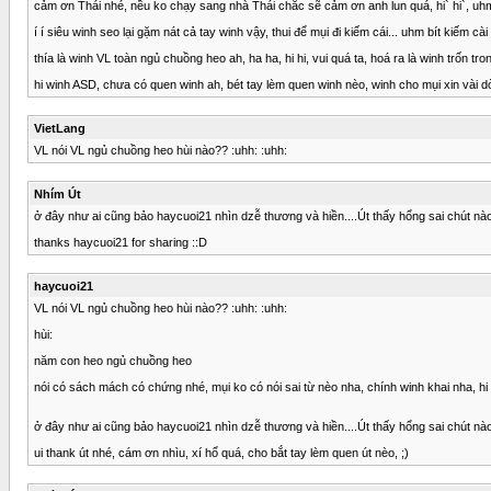
cảm ơn Thái nhé, nều ko chạy sang nhà Thái chắc sẽ cảm ơn anh lun quá, hi` hi`, uhm 
í í siêu winh seo lại gặm nát cả tay winh vậy, thui để mụi đi kiếm cái... uhm bít kiế
thía là winh VL toàn ngủ chuồng heo ah, ha ha, hi hi, vui quá ta, hoá ra là winh trốn tr
hi winh ASD, chưa có quen winh ah, bét tay lèm quen winh nèo, winh cho mụi xin vài dò
VietLang
VL nói VL ngủ chuồng heo hùi nào?? :uhh: :uhh:
Nhím Út
ở đây như ai cũng bảo haycuoi21 nhìn dzễ thương và hiền....Út thấy hổng sai chút nào.
thanks haycuoi21 for sharing ::D
haycuoi21
VL nói VL ngủ chuồng heo hùi nào?? :uhh: :uhh:
hùi:
năm con heo ngủ chuồng heo
nói có sách mách có chứng nhé, mụi ko có nói sai từ nèo nha, chính winh khai nha, hi
ở đây như ai cũng bảo haycuoi21 nhìn dzễ thương và hiền....Út thấy hổng sai chút nào.
ui thank út nhé, cám ơn nhìu, xí hổ quá, cho bắt tay lèm quen út nèo, ;)