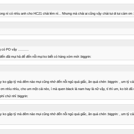
g nì có nhìu anh cho HC21 chài lém nì... Nhưng mà chài ai cũng vậy chài tui di tui cám ơn :
ó PO vậy ............
ến đãi mụi hả để đến nỗi mụi ko biết có hàng xóm mới :biggrin:
ày ko gặp tỷ mà đêm nào mụi cũng nhớ đến nỗi ngủ quá giấc, ăn quá chén :biggrin: , um tỷ cá
ơn nhìu nhìu, cho um một cái nèo, í mà quen black là nam hay là nữ vậy, tí thì um, ko bít đã 
í chứ nhỉ :biggrin:
ày ko gặp tỷ mà đêm nào mụi cũng nhớ đến nỗi ngủ quá giấc, ăn quá chén :biggrin: , um tỷ cá