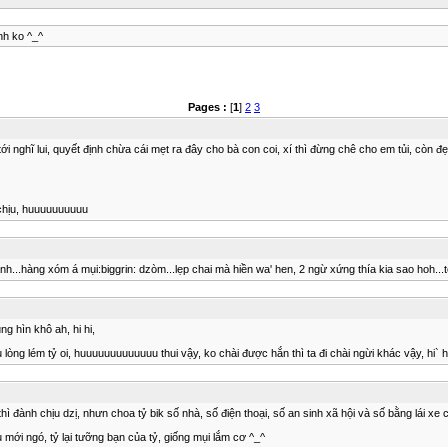
nh ko ^_^
Pages :
[
1
]
2
3
tới nghĩ lui, quyết định chừa cái mẹt ra đây cho bà con coi, xí thì đừng chê cho em tủi, còn đ
 chịu, huuuuuuuuuu
nh...hàng xóm á mụi:biggrin: dzòm...lẹp chai mà hiền wa' hen, 2 ngừ xứng thía kia sao hoh...tới 
ng hìn khô ah, hi hi,
 lòng lém tỷ oi, huuuuuuuuuuuuu thui vậy, ko chài được hắn thì ta đi chài ngừi khác vậy, hi` h
đành chịu dzị, nhưn choa tỷ bik số nhà, số điện thoại, số an sinh xã hội và số bằng lái xe của h
u mới ngó, tỷ lại tưỡng bạn của tỷ, giống mụi lắm cơ ^_^