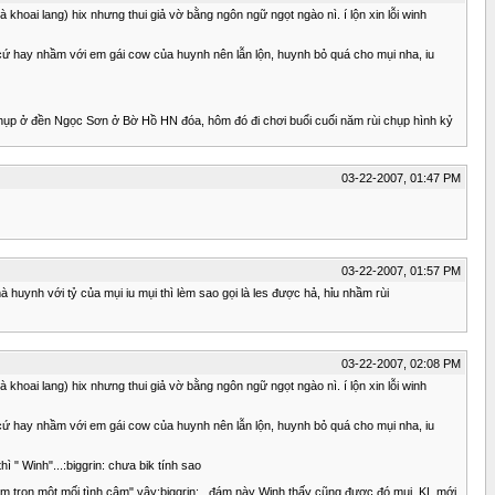
i là khoai lang) hix nhưng thui giả vờ bằng ngôn ngữ ngọt ngào nì. í lộn xin lỗi winh
cứ hay nhầm với em gái cow của huynh nên lẫn lộn, huynh bỏ quá cho mụi nha, iu
 chụp ở đền Ngọc Sơn ở Bờ Hồ HN đóa, hôm đó đi chơi buổi cuối năm rùi chụp hình kỷ
03-22-2007, 01:47 PM
03-22-2007, 01:57 PM
 huynh với tỷ của mụi iu mụi thì lèm sao gọi là les được hả, hỉu nhầm rùi
03-22-2007, 02:08 PM
i là khoai lang) hix nhưng thui giả vờ bằng ngôn ngữ ngọt ngào nì. í lộn xin lỗi winh
cứ hay nhầm với em gái cow của huynh nên lẫn lộn, huynh bỏ quá cho mụi nha, iu
ì " Winh"...:biggrin: chưa bik tính sao
nh ôm trọn một mối tình câm" vậy:biggrin: , đám này Winh thấy cũng được đó mụi, KL mới