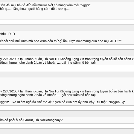
ến đãi mụi hả để đến nỗi mụi ko biết có hàng xóm mới :biggrin:
 không.......lẳng hoa người hàng xóm dễ thương....
nhìu, :D :D
ét cái chứ nhỉ, uhm mà nhà winh cóa thứ gì ăn được ko? mang qua cho mụi đi : D ^^
y 22/03/2007 tại Thanh Xuân, Hà Nội.Tui Khoảng Lặng xin trân trọng tuyên bố sẽ tiến hành 
ộng nhưng nghe danh 2 bác về khoản .....gái như sấm nổ bên tai)
y 22/03/2007 tại Thanh Xuân, Hà Nội.Tui Khoảng Lặng xin trân trọng tuyên bố sẽ tiến hành 
ộng nhưng nghe danh 2 bác về khoản .....gái như sấm nổ bên tai)
ggrin: ...ko dzám ngỏ lời, thế mà đệ tuyên bố cưa em ấy như vậy...tui thật...:biggrin: :g:
g xóm có phải ở hồ Gươm, Hà Nội không vậy?