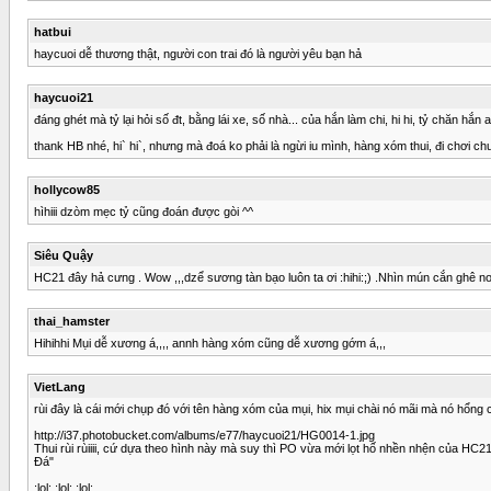
hatbui
haycuoi dễ thương thật, người con trai đó là người yêu bạn hả
haycuoi21
đáng ghét mà tỷ lại hỏi số đt, bằng lái xe, số nhà... của hắn làm chi, hi hi, tỷ chăn hắ
thank HB nhé, hi` hi`, nhưng mà đoá ko phải là ngừi iu mình, hàng xóm thui, đi chơi chu
hollycow85
hìhiii dzòm mẹc tỷ cũng đoán được gòi ^^
Siêu Quậy
HC21 đây hả cưng . Wow ,,,dzể sương tàn bạo luôn ta ơi :hihi:;) .Nhìn mún cắn ghê nơ
thai_hamster
Hihihhi Mụi dễ xương á,,,, annh hàng xóm cũng dễ xương gớm á,,,
VietLang
rùi đây là cái mới chụp đó với tên hàng xóm của mụi, hix mụi chài nó mãi mà nó hổng
http://i37.photobucket.com/albums/e77/haycuoi21/HG0014-1.jpg
Thui rùi rùiiii, cứ dựa theo hình này mà suy thì PO vừa mới lọt hố nhền nhện của H
Đá"
:lol: :lol: :lol: