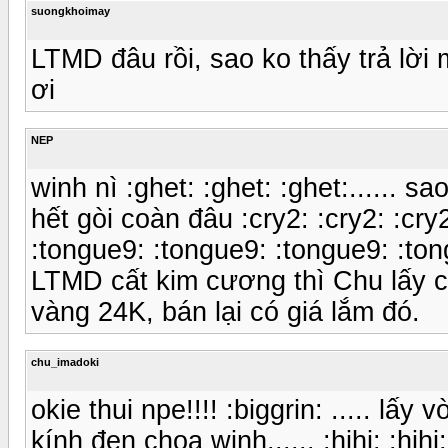
suongkhoimay
LTMD đâu rồi, sao ko thấy trả lời
ơi
NEP
winh nì :ghet: :ghet: :ghet:...... sao
hết gòi coàn đâu :cry2: :cry2: :cry
:tongue9: :tongue9: :tongue9: :to
LTMD cất kim cương thì Chu lấy c
vàng 24K, bán lại có giá lắm đó.
chu_imadoki
okie thui npe!!!! :biggrin: ..... l
kính đen choa winh...... :hihi: :hihi: 