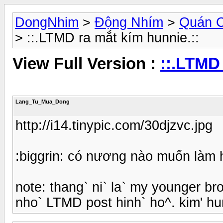
DongNhim
>
Động Nhím
>
Quán 
> ::.LTMD ra mắt kím hunnie.::
View Full Version :
::.LTMD 
Lang_Tu_Mua_Dong
http://i14.tinypic.com/30djzvc.jpg
:biggrin: có nương nào muốn làm h
note: thang` ni` la` my younger br
nho` LTMD post hinh` ho^. kim' hu