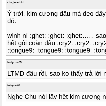
chu_imadoki
Ý trời, kim cương đâu mà đeo đầy
đó.
winh nì :ghet: :ghet: :ghet:...... sao
hết gòi coàn đâu :cry2: :cry2: :cry
:tongue9: :tongue9: :tongue9: :to
hollycow85
LTMD đâu rồi, sao ko thấy trả lời
babycat84
Nghe Chu nói lấy hết kim cương nê