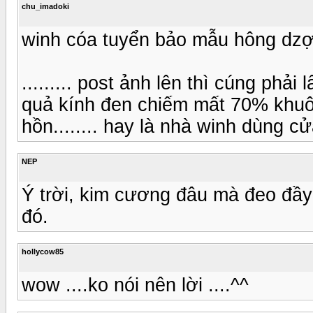
chu_imadoki
winh cóa tuyển bảo mẫu hông dzợ????
......... post ảnh lên thì cúng phải
quả kính đen chiếm mất 70% khuôn
hồn........ hay là nhà winh dùng cửa 
NEP
Ý trời, kim cương đâu mà đeo đầy
đó.
hollycow85
wow ....ko nói nên lời ....^^