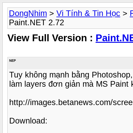
DongNhim
>
Vi Tính & Tin Học
>
Paint.NET 2.72
View Full Version :
Paint.N
NEP
Tuy không mạnh bằng Photoshop, 
làm layers đơn giản mà MS Paint k
http://images.betanews.com/scre
Download: