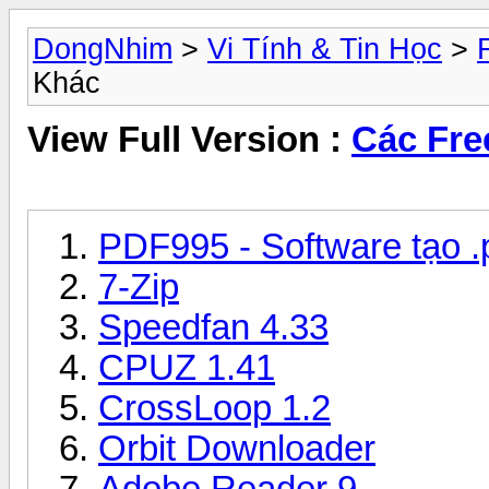
DongNhim
>
Vi Tính & Tin Học
>
Khác
View Full Version :
Các Fre
PDF995 - Software tạo .p
7-Zip
Speedfan 4.33
CPUZ 1.41
CrossLoop 1.2
Orbit Downloader
Adobe Reader 9