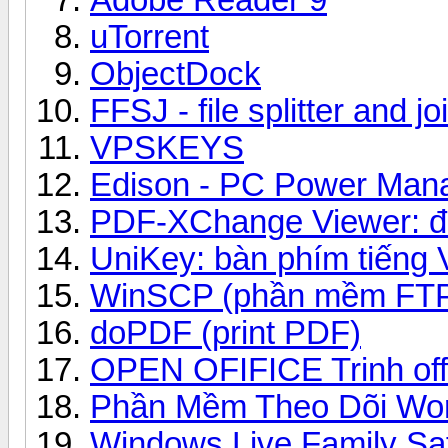
uTorrent
ObjectDock
FFSJ - file splitter and jo
VPSKEYS
Edison - PC Power Man
PDF-XChange Viewer: 
UniKey: bàn phím tiếng V
WinSCP (phần mềm FT
doPDF (print PDF)
OPEN OFIFICE Trinh off
Phần Mềm Theo Dõi Wo
Windows Live Family Sa