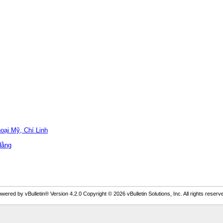
oại Mỹ, Chí Linh
Hằng
wered by vBulletin® Version 4.2.0 Copyright © 2026 vBulletin Solutions, Inc. All rights reserv