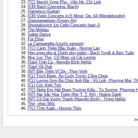
[TC] Người Vọng Phu - Vân Hà, Chí Linh
[CĐ] Bach Concertos (Bach)
Flamenco (Guitar)
[CĐ] Violin Concerto in E Minor, Op. 64 (Mendelssohn)
Zigeunerweisen (Gypsy Air)
Shostakovich 1st Cello Concerto (part 1)
The Moldau
Sabre Dance
Für Elise
La Campanella (Liszt's version)
[TC] Cánh Thiệp Đầu Xuân - Hương Lan
Hòn vọng phu & Chinh phụ ngâm - Bạch Tuyết & Đức Tuấn
Mục Lục Thơ, Cổ Nhạc và Cải Lương
[Sáo] Tình Ca - Nguyễn Đình Nghĩa
[Sáo] Về Quê
[NT] Đây Thôn Vĩ Dạ - Thuy Vinh
[CL] Trích Đoạn: Áo Cưới Trước Cổng Chùa
[CL] Lương Sơn Bá Chúc Anh Đài - Vũ Linh, Phượng Mai, Th
[CL] Cóc Kiện Trời
[TC] Nghe Em Hát Đoạn Trường Kiều - Tú Sương, Phượng 
[NT] Hai Sắc Hoa Tigôn (thơ T. T. Kh) - Hoàng Oanh
[NT] Cô Gái Vườn Thanh (Nguyễn Bính) - Trọng Nghĩa
Thơ, nhạc Mộc
[TC] Tình Xuân - Hương Thủy
Po