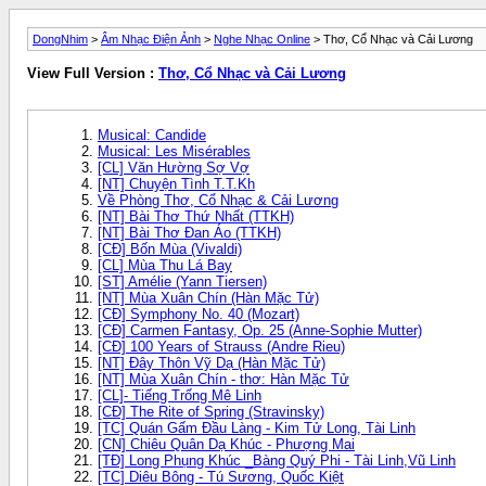
DongNhim
>
Âm Nhạc Điện Ảnh
>
Nghe Nhạc Online
> Thơ, Cổ Nhạc và Cải Lương
View Full Version :
Thơ, Cổ Nhạc và Cải Lương
Musical: Candide
Musical: Les Misérables
[CL] Văn Hường Sợ Vợ
[NT] Chuyện Tình T.T.Kh
Về Phòng Thơ, Cổ Nhạc & Cải Lương
[NT] Bài Thơ Thứ Nhất (TTKH)
[NT] Bài Thơ Đan Áo (TTKH)
[CĐ] Bốn Mùa (Vivaldi)
[CL] Mùa Thu Lá Bay
[ST] Amélie (Yann Tiersen)
[NT] Mùa Xuân Chín (Hàn Mặc Tử)
[CĐ] Symphony No. 40 (Mozart)
[CĐ] Carmen Fantasy, Op. 25 (Anne-Sophie Mutter)
[CĐ] 100 Years of Strauss (Andre Rieu)
[NT] Đây Thôn Vỹ Dạ (Hàn Mặc Tử)
[NT] Mùa Xuân Chín - thơ: Hàn Mặc Tử
[CL]- Tiếng Trống Mê Linh
[CĐ] The Rite of Spring (Stravinsky)
[TC] Quán Gấm Đầu Làng - Kim Tử Long, Tài Linh
[CN] Chiêu Quân Dạ Khúc - Phượng Mai
[TĐ] Long Phụng Khúc _Bàng Quý Phi - Tài Linh,Vũ Linh
[TC] Diêu Bông - Tú Sương, Quốc Kiệt