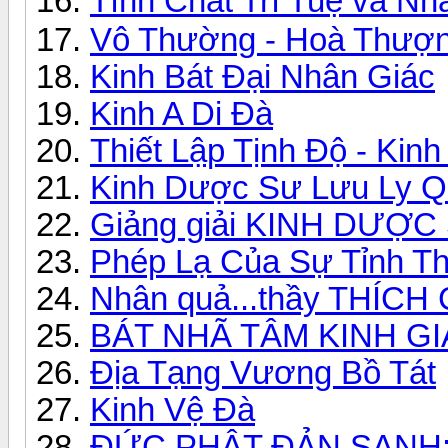
Tính Chất Trí Tuệ và N
Vô Thường - Hoà Thượng
Kinh Bát Đại Nhân Giác
Kinh A Di Đà
Thiết Lập Tịnh Độ - Kinh 
Kinh Dược Sư Lưu Ly Q
Giảng giải KINH DƯỢ
Phép Lạ Của Sự Tỉnh Th
Nhân quả...thầy THÍC
BÁT NHÃ TÂM KINH GI
Địa Tạng Vương Bồ Tát
Kinh Vệ Đà
ĐỨC PHẬT ĐẢN SANH: