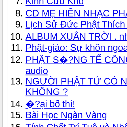
Kinh Cứu Khổ
CD MẸ HIỀN NHẠC PH
Lịch Sử Đức Phật Thích
ALBUM XUÂN TRỜI . n
Phật-giáo: Sự khôn ngoa
PHẬT S�?NG TẾ CÔNG
audio
NGƯỜI PHẬT TỬ CÓ N
KHÔNG ?
�?ại bố thí!
Bài Học Ngàn Vàng