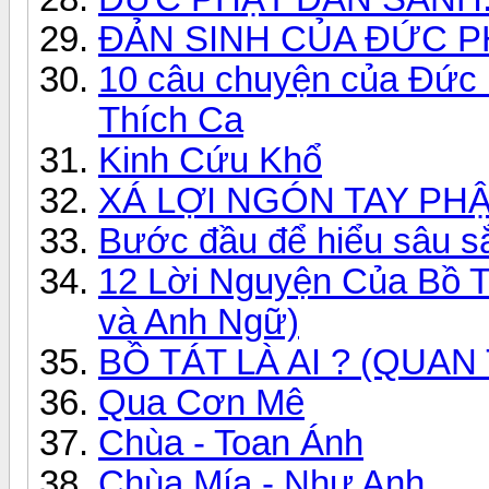
ĐẢN SINH CỦA ĐỨC P
10 câu chuyện của Đức P
Thích Ca
Kinh Cứu Khổ
XÁ LỢI NGÓN TAY PH
Bước đầu để hiểu sâu sắ
12 Lời Nguyện Của Bồ T
và Anh Ngữ)
BỒ TÁT LÀ AI ? (QUAN
Qua Cơn Mê
Chùa - Toan Ánh
Chùa Mía - Như Anh