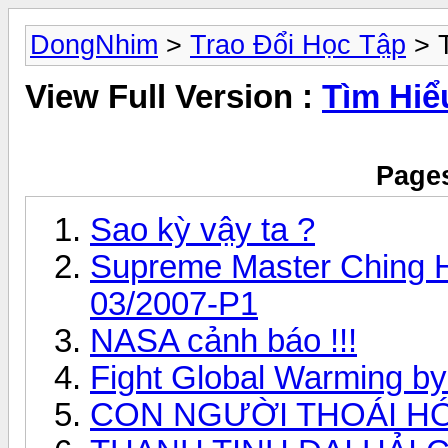
DongNhim
>
Trao Đổi Học Tập
> T
View Full Version :
Tìm Hiể
Pages
Sao kỳ vậy ta ?
Supreme Master Ching H
03/2007-P1
NASA cảnh báo !!!
Fight Global Warming by.
CON NGƯỜI THOÁI H