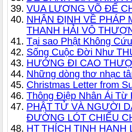
VUA LƯƠNG VÕ ĐẾ CH
NHẬN ĐỊNH VỀ PHÁP 
THANH HẢI VÔ THƯỢ
Tại sao Phật Không Cứ
Sống Cuộc Đời Như 
HƯỚNG ĐI CAO THƯ
Những dòng thơ nhạc t
Christmas Letter from S
Thông Điệp Nhân Ái Từ 
PHẬT TỬ VÀ NGƯỜI 
ĐƯỜNG LÓT CHIẾU C
HT THÍCH TỊNH HẠNH L