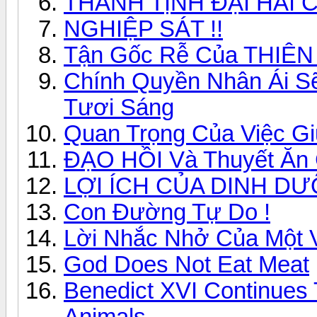
THANH TỊNH ĐẠI HẢI
NGHIỆP SÁT !!
Tận Gốc Rễ Của THIÊN 
Chính Quyền Nhân Ái S
Tươi Sáng
Quan Trọng Của Việc Gi
ĐẠO HỒI Và Thuyết Ăn
LỢI ÍCH CỦA DINH D
Con Đường Tự Do !
Lời Nhắc Nhở Của Một V
God Does Not Eat Meat
Benedict XVI Continues T
Animals