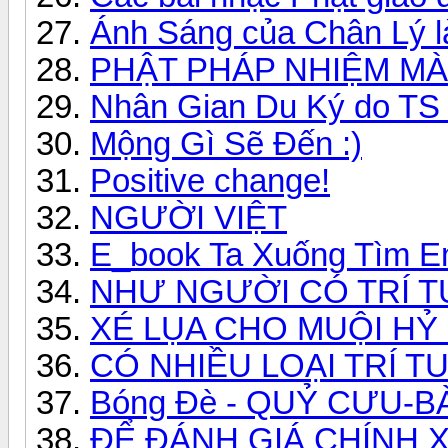
Ánh Sáng của Chân Lý là
PHẬT PHÁP NHIỆM MÀ
Nhân Gian Du Ký do TS 
Mộng Gì Sẽ Đến :)
Positive change!
NGƯỜI VIỆT
E_book Ta Xuống Tìm Em
NHƯ NGƯỜI CÓ TRÍ T
XÉ LỤA CHO MUỘI HỶ 
CÓ NHIỀU LOẠI TRÍ T
Bóng Đè - QUỶ CƯU-B
ĐỂ ĐÁNH GIÁ CHÍNH 