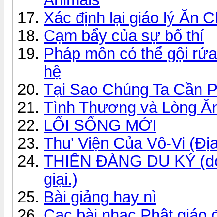
Xác định lại giáo lý Ă
Cạm bẩy của sự bố thí
Pháp môn có thể gội rửa
hệ
Tại Sao Chúng Ta Cần P
Tình Thương và Lòng Ă
LỐI SỐNG MỚI
Thu' Viện Của Vô-Vi (Đị
THIÊN ĐÀNG DU KÝ (do
giại.)
Bài giảng hay nì
Cac bài nhạc Phật giáo 