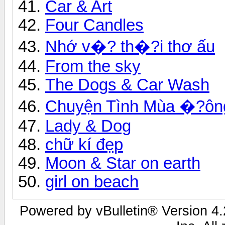
Car & Art
Four Candles
Nhớ v�? th�?i thơ ấu
From the sky
The Dogs & Car Wash
Chuyện Tình Mùa �?ôn
Lady & Dog
chữ kí đẹp
Moon & Star on earth
girl on beach
Powered by vBulletin® Version 4.2