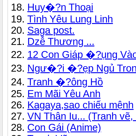
Huy�?n Thoại
Tình Yêu Lung Linh
Saga post.
Dzễ Thương ...
12 Con Giáp �?ụng Vào
Ngư�?i �?ẹp Ngủ Tron
Tranh �?ông Hồ
Em Mãi Yêu Anh
Kagaya,sao chiếu mệnh
VN Thân Iu... (Tranh vẽ, 
Con Gái (Anime)