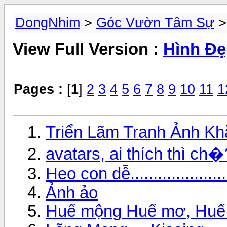
DongNhim
>
Góc Vườn Tâm Sự
>
View Full Version :
Hình Đ
Pages :
[
1
]
2
3
4
5
6
7
8
9
10
11
1
Triển Lãm Tranh Ảnh Kh
avatars, ai thích thì c
Heo con dễ......................
Ảnh ảo
Huế mộng Huế mơ, Huế n