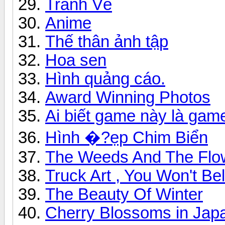
Tranh Vẽ
Anime
Thế thân ảnh tập
Hoa sen
Hình quảng cáo.
Award Winning Photos
Ai biết game này là gam
Hình �?ẹp Chim Biển
The Weeds And The Flo
Truck Art , You Won't Be
The Beauty Of Winter
Cherry Blossoms in Jap