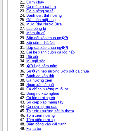
Cơm cháy
Cá mú om cà tím
Gà nướng sa tế
Bánh ướt thịt nướng
Gà cuốn mật ong
Mực Rim Nước Dừa
Lẩu bông bí
Mắm đu đủ
Bắp cải xào chua ng�?t
Xôi cốm - Hà Nội
Bắp cải xào chua ng�?t
Cải bẹ xanh cuộn cá lóc hấp
Dồi xôi
Mì ngũ sắc
�?ùi gà hầm nấm
Sư�?n heo nướng ướp sốt cà chua
Bánh đa xào thịt
Gà nướng xiên
Ngao xào lá quế
Cá chình nướng muối ớt
Bông nụ xào nghêu
Cá lóc nướng cà
Sò điệp xào măng tây
Cá nướng mo cau
Thịt cừu nướng sốt lá thơm
Tôm xiên nướng
Tôm xiên nướng
Dăm bồng xào cải xanh
Fajita bò