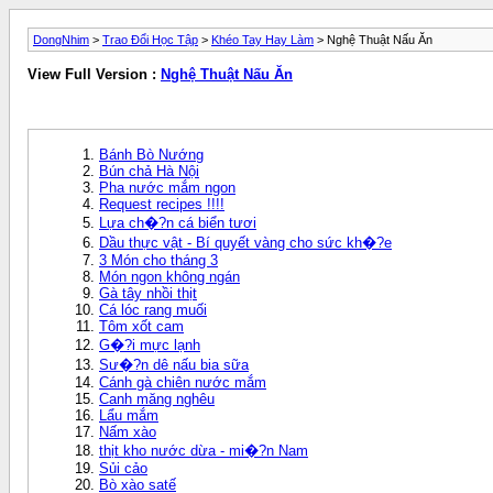
DongNhim
>
Trao Đổi Học Tập
>
Khéo Tay Hay Làm
> Nghệ Thuật Nấu Ăn
View Full Version :
Nghệ Thuật Nấu Ăn
Bánh Bò Nướng
Bún chả Hà Nội
Pha nước mắm ngon
Request recipes !!!!
Lựa ch�?n cá biển tươi
Dầu thực vật - Bí quyết vàng cho sức kh�?e
3 Món cho tháng 3
Món ngon không ngán
Gà tây nhồi thịt
Cá lóc rang muối
Tôm xốt cam
G�?i mực lạnh
Sư�?n dê nấu bia sữa
Cánh gà chiên nước mắm
Canh măng nghêu
Lẩu mắm
Nấm xào
thịt kho nước dừa - mi�?n Nam
Sủi cảo
Bò xào satế