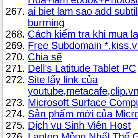
ai biet lam sao add subtil
burrning
Cách kiểm tra khi mua l
Free Subdomain *.kiss.v
Chia sẽ
Dell's Latitude Tablet PC
Site lấy link của
youtube,metacafe,clip.vn
Microsoft Surface Comp
Sản phẩm mới của Micro
Dịch vu Sinh Viên Host
Laptop Mỏng Nhất Thế G