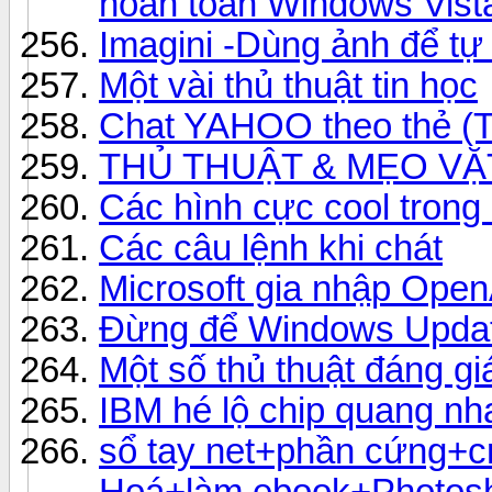
hoàn toàn Windows Vist
Imagini -Dùng ảnh để tự
Một vài thủ thuật tin học
Chat YAHOO theo thẻ (
THỦ THUẬT & MẸO VẶ
Các hình cực cool tron
Các câu lệnh khi chát
Microsoft gia nhập Ope
Đừng để Windows Update 
Một số thủ thuật đáng gi
IBM hé lộ chip quang nha
sổ tay net+phần cứng+cr
Hoá+làm ebook+Photos