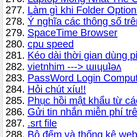
Làm gì khi Folder Optio
Ý nghĩa các thông số t
SpaceTime Browser
cpu speed
Kéo dài thời gian dùng p
vietnhim ---> ɯıɥuʇǝʌ
PassWord Login Comput
Hỏi chút xíu!!
Phục hồi mật khẩu từ các
Gửi tin nhắn miễn phí tr
.srt file
Bộ đếm và thống kê web/