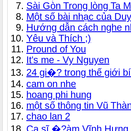
Sài Gòn Trong lòng Ta M
Một số bài nhạc của Du
Hướng dẫn cách nghe nh
Yêu và Thích ;)
Pround of You
It's me - Vy Nguyen
24 gi�? trong thế giới b
cam on nhe
hoang phi hung
một số thông tin Vũ Thà
chao lan 2
Ca sĩ �?àm Vĩnh Hưng bị