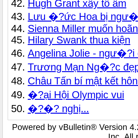
Hugh Grant xây tổ ấm
Lưu �?ức Hoa bị ngư�?
Sienna Miller muốn hoã
Hilary Swank thua kiện
Angelina Jolie - ngư�?i 
Trương Mạn Ng�?c đẹp
Châu Tấn bí mật kết hôn
�?ại Hội Olympic vui
�?�? nghị...
Powered by vBulletin® Version 4.2
Inc. All