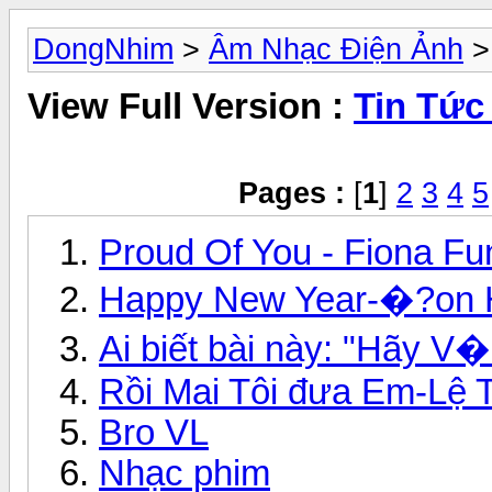
DongNhim
>
Âm Nhạc Điện Ảnh
>
View Full Version :
Tin Tức
Pages :
[
1
]
2
3
4
5
Proud Of You - Fiona Fu
Happy New Year-�?on 
Ai biết bài này: "Hãy 
Rồi Mai Tôi đưa Em-Lệ 
Bro VL
Nhạc phim