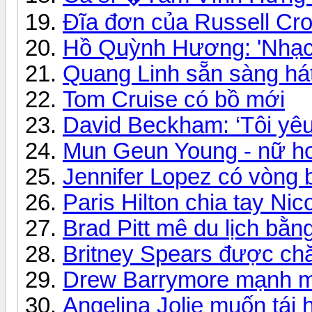
Đĩa đơn của Russell Cr
Hồ Quỳnh Hương: 'Nhạc
Quang Linh sẵn sàng há
Tom Cruise có bồ mới
David Beckham: ‘Tôi yêu 
Mun Geun Young - nữ h
Jennifer Lopez có vòng 
Paris Hilton chia tay Nic
Brad Pitt mê du lịch bằ
Britney Spears được chă
Drew Barrymore mạnh m
Angelina Jolie muốn tái 