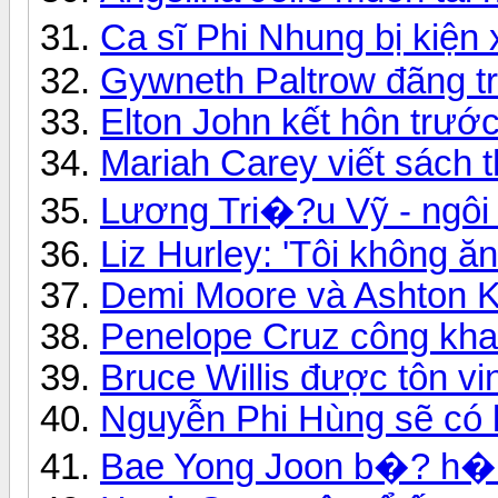
Ca sĩ Phi Nhung bị kiệ
Gywneth Paltrow đãng tr
Elton John kết hôn trướ
Mariah Carey viết sách t
Lương Tri�?u Vỹ - ngôi 
Liz Hurley: 'Tôi không ăn
Demi Moore và Ashton K
Penelope Cruz công khai
Bruce Willis được tôn v
Nguyễn Phi Hùng sẽ có 
Bae Yong Joon b�? h�